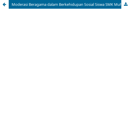
Moderasi Beragama dalam Berkehidupan Sosial Siswa SMK Muhammmadiyah Way Sulan