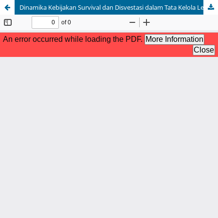
Dinamika Kebijakan Survival dan Disvestasi dalam Tata Kelola Lembaga Pendidikan Modern