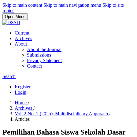
Skip to main content
Skip to main navigation menu
Skip to site
footer
Open Menu
Current
Archives
About
About the Journal
Submissions
Privacy Statement
Contact
Search
Register
Login
Home
/
Archives
/
Vol. 2 No. 2 (2025): Multidisciplinary Approach
/
Articles
Pemilihan Bahasa Siswa Sekolah Dasar