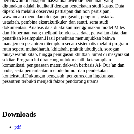
berdakwah di hadapan masyarakat.Metode penelitian yang
digunakan adalah kualitatif dengan pendekatan studi kasus. Data
diperoleh melalui observasi partisipan dan non-partisipan,
wawancara mendalam dengan pengasuh, pengurus, ustadz-
ustadzah, pembina ekstrakurikuler, dan santri, serta studi
dokumentasi. Analisis data dilakukan menggunakan model Miles
dan Huberman yang meliputi kondensasi data, penyajian data, dan
penarikan kesimpulan.Hasil penelitian menunjukkan bahwa
manajemen pesantren diterapkan secara sistematis melalui program
rutin seperti muhadharah, khitabah, praktik ubudiyah, sorogan,
musyawarah kitab, hingga penugasan khutbah Jumat di masyarakat
sekitar. Program ini dirancang untuk melatih keterampilan
komunikasi, penguasaan materi dakwah berbasis Al- Qur’an dan
hadis, serta pemanfaatan metode humor dan pendekatan
kontekstual.Dukungan pengasuh ,pengurus,dan lingkungan
pesantren terbukti menjadi faktor pendorong utama.
Downloads
pdf