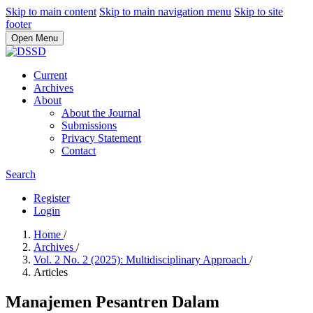
Skip to main content
Skip to main navigation menu
Skip to site
footer
Open Menu
Current
Archives
About
About the Journal
Submissions
Privacy Statement
Contact
Search
Register
Login
Home
/
Archives
/
Vol. 2 No. 2 (2025): Multidisciplinary Approach
/
Articles
Manajemen Pesantren Dalam