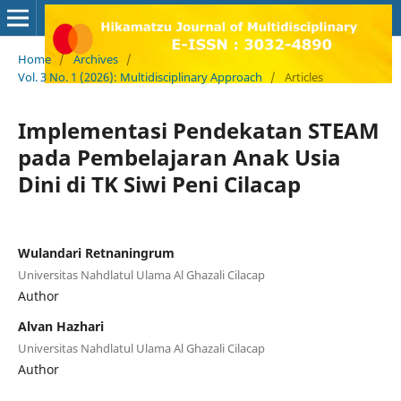
Home
/
Archives
/
Vol. 3 No. 1 (2026): Multidisciplinary Approach
/
Articles
Implementasi Pendekatan STEAM
pada Pembelajaran Anak Usia
Dini di TK Siwi Peni Cilacap
Wulandari Retnaningrum
Universitas Nahdlatul Ulama Al Ghazali Cilacap
Author
Alvan Hazhari
Universitas Nahdlatul Ulama Al Ghazali Cilacap
Author